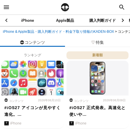
iPhone
Apple製品
購入判断ガイド
iPhone & Apple製品・購入判断ガイド・料金下取り情報のKADEN-BOX
>
コンテ
コンテンツ
特集
ランキング
新着順
2026年06月10日
2026年06月09日
コンテンツ
コンテンツ
#iOS27 アイコンが見やすく
#iOS27 正式発表。高速化と
進化。…
使いや…
iPhone
iPhone