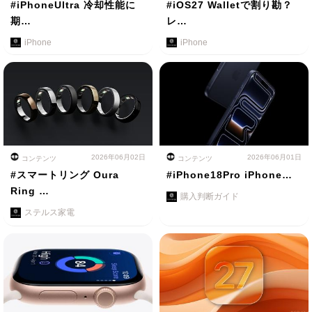
#iPhoneUltra 冷却性能に
#iOS27 Walletで割り勘？
期…
レ…
iPhone
iPhone
2026年06月02日
2026年06月01日
コンテンツ
コンテンツ
#スマートリング Oura
#iPhone18Pro iPhone…
Ring …
購入判断ガイド
ステルス家電