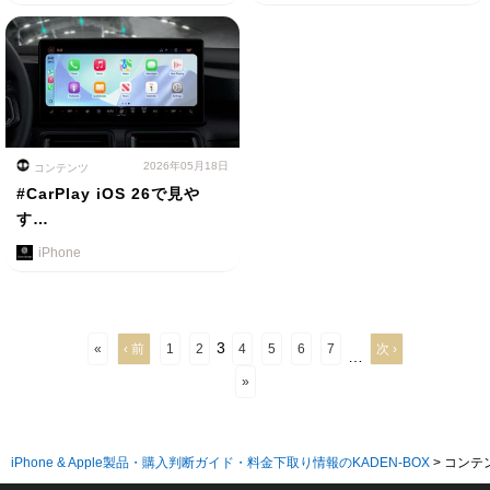
2026年05月18日
コンテンツ
#CarPlay iOS 26で見や
す…
iPhone
3
«
‹ 前
1
2
4
5
6
7
次 ›
…
»
iPhone & Apple製品・購入判断ガイド・料金下取り情報のKADEN-BOX
>
コンテ