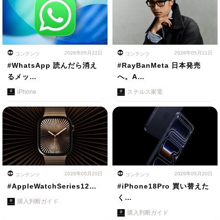
2026年05月22日
2026年05月21日
コンテンツ
コンテンツ
#WhatsApp 読んだら消え
#RayBanMeta 日本発売
るメッ…
へ。A…
iPhone
ステルス家電
2026年05月20日
2026年05月20日
コンテンツ
コンテンツ
#AppleWatchSeries12…
#iPhone18Pro 買い替えた
く…
購入判断ガイド
購入判断ガイド