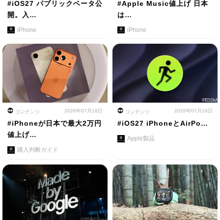
#iOS27 パブリックベータ公
#Apple Music値上げ 日本
開。入…
は…
iPhone
iPhone
2026年07月18日
2026年07月18日
コンテンツ
コンテンツ
#iPhoneが日本で最大2万円
#iOS27 iPhoneとAirPo…
値上げ…
Apple製品
購入判断ガイド