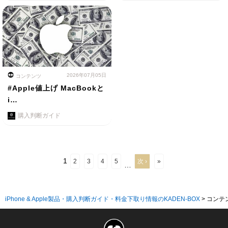
2026年07月05日
コンテンツ
#Apple値上げ MacBookと
i…
購入判断ガイド
1
2
3
4
5
次 ›
»
…
iPhone & Apple製品・購入判断ガイド・料金下取り情報のKADEN-BOX
>
コンテ