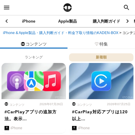
iPhone
Apple製品
購入判断ガイド
iPhone & Apple製品・購入判断ガイド・料金下取り情報のKADEN-BOX
>
コンテ
コンテンツ
特集
ランキング
新着順
2026年07月26日
2026年07月25日
コンテンツ
コンテンツ
#CarPlayアプリの追加方
#CarPlay対応アプリは120
法。表示…
以上…
iPhone
iPhone