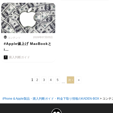
2026年07月05日
コンテンツ
#Apple値上げ MacBookと
i…
購入判断ガイド
1
2
3
4
5
次 ›
»
…
iPhone & Apple製品・購入判断ガイド・料金下取り情報のKADEN-BOX
>
コンテ