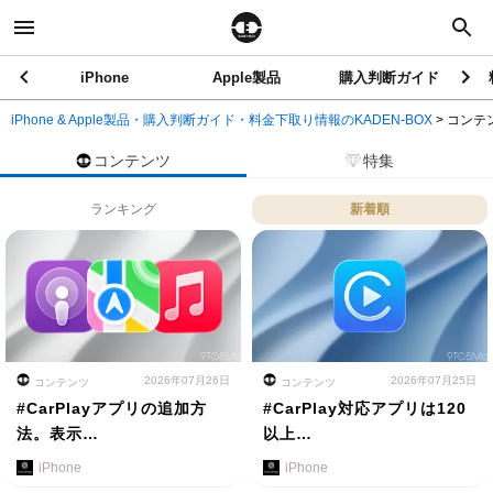
iPhone
Apple製品
購入判断ガイド
iPhone & Apple製品・購入判断ガイド・料金下取り情報のKADEN-BOX
>
コンテ
コンテンツ
特集
ランキング
新着順
2026年07月26日
2026年07月25日
コンテンツ
コンテンツ
#CarPlayアプリの追加方
#CarPlay対応アプリは120
法。表示…
以上…
iPhone
iPhone