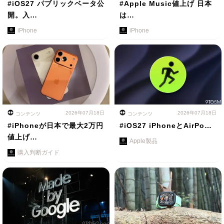
#iOS27 パブリックベータ公
#Apple Music値上げ 日本
開。入…
は…
iPhone
iPhone
2026年07月18日
2026年07月18日
コンテンツ
コンテンツ
#iPhoneが日本で最大2万円
#iOS27 iPhoneとAirPo…
値上げ…
Apple製品
購入判断ガイド