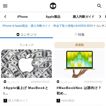
iPhone
Apple製品
購入判断ガイド
iPhone & Apple製品・購入判断ガイド・料金下取り情報のKADEN-BOX
>
コンテ
コンテンツ
特集
ランキング
新着順
2026年07月05日
2026年03月05日
コンテンツ
コンテンツ
#Apple値上げ MacBookと
#MacBookNeo は誰向け？
i…
初め…
購入判断ガイド
Apple製品