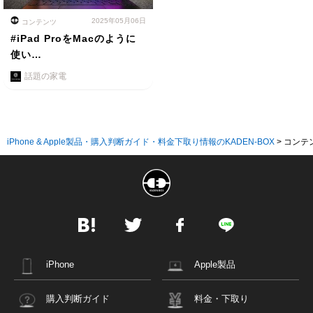
2025年05月06日
コンテンツ
#iPad ProをMacのように
使い…
話題の家電
iPhone & Apple製品・購入判断ガイド・料金下取り情報のKADEN-BOX
>
コンテ
iPhone
Apple製品
購入判断ガイド
料金・下取り