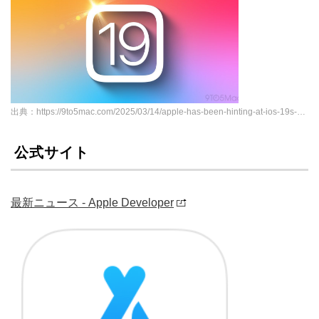
出典：https://9to5mac.com/2025/03/14/apple-has-been-hinting-at-ios-19s-new-design-heres-what-clues-say/
公式サイト
最新ニュース - Apple Developer