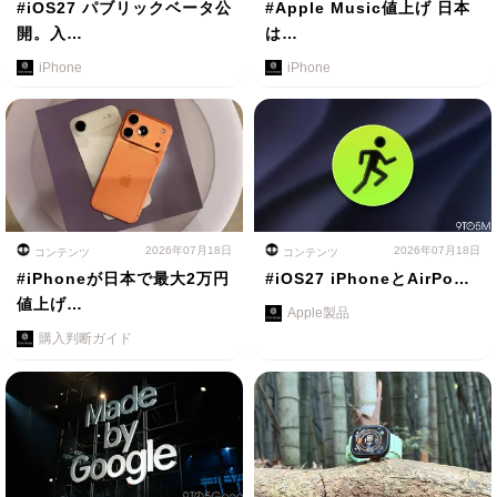
#iOS27 パブリックベータ公
#Apple Music値上げ 日本
開。入…
は…
iPhone
iPhone
2026年07月18日
2026年07月18日
コンテンツ
コンテンツ
#iPhoneが日本で最大2万円
#iOS27 iPhoneとAirPo…
値上げ…
Apple製品
購入判断ガイド