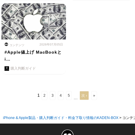
2026年07月05日
コンテンツ
#Apple値上げ MacBookと
i…
購入判断ガイド
1
2
3
4
5
次 ›
»
…
iPhone & Apple製品・購入判断ガイド・料金下取り情報のKADEN-BOX
>
コンテ