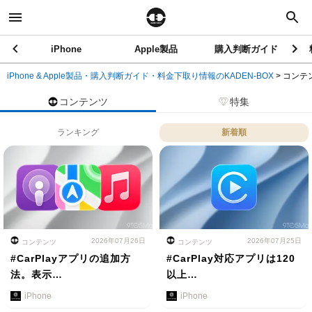
iPhone
Apple製品
購入判断ガイド
iPhone & Apple製品・購入判断ガイド・料金下取り情報のKADEN-BOX
>
コンテ
コンテンツ
特集
ランキング
新着順
2026年07月26日
2026年07月25日
コンテンツ
コンテンツ
#CarPlayアプリの追加方
#CarPlay対応アプリは120
法。表示…
以上…
iPhone
iPhone